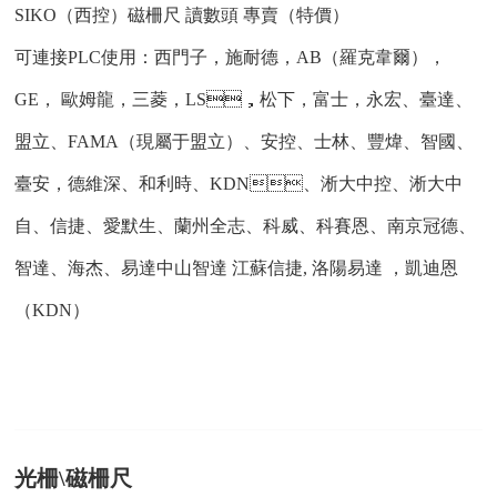
SIKO（西控）磁柵尺 讀數頭 專賣（特價）
可連接PLC使用：西門子，施耐德，AB（羅克韋爾），
GE， 歐姆龍，三菱，LS，松下，富士，永宏、臺達、
盟立、FAMA（現屬于盟立）、安控、士林、豐煒、智國、
臺安，德維深、和利時、KDN、淅大中控、淅大中
自、信捷、愛默生、蘭州全志、科威、科賽恩、南京冠德、
智達、海杰、易達中山智達 江蘇信捷, 洛陽易達 ，凱迪恩
（KDN）
光柵\磁柵尺