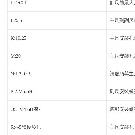
I:21±0.1
副尺體最大
J:25.5
主尺到副尺
K:10.25
主尺安裝孔
M:20
主尺安裝孔
N:1.3±0.3
讀數頭與主
P:2-M5-6H
副尺安裝螺
Q:2-M4-6H深7
底部安裝螺
R:4-5*8腰形孔
主尺安裝孔