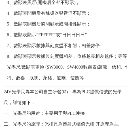
3、數顯表黑屏(開機后全都不顯示)；
4、數顯表開機后有烽鳴器聲音但不顯示；
5、數顯表開機后瞬間顯示或間接性顯示；
6、數顯表顯示“FFFFFF”或“日日日日日”；
7、數顯表顯示數據與刻度盤不相附，相差數倍；
8、數顯表顯示數據與刻度盤相差，位移越長相差越多；等
光學尺/數顯表更換 (SW3000、SW4000數顯表)萬濠、信和、怡信
特、必嘉、朕衡、萊格、道爾、信衡等
24V光學尺為本公司自主研發(fā)，專為PLC提供信號的光學
尺，詳情如下：
一、光學尺的用途：主要用于與PLC連接；
二、光學尺的原理：光柵尺為透射式幅值光柵,其原理為主,