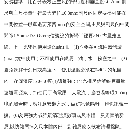
安裝標準：用百分表校正主尺的平行度和垂直度≤0.2mm;副
尺與主尺盡量平行最大錯位≤0.3mm;副尺的固定要盡可能在
中間位置一般單邊要預留5mm的安全空間;主尺與副尺的中間
間隙1.5mm>D>0.8mm;信號線的折彎半徑要>60°盡量走直
線。七、光學尺使用環(huán)境：(1)不要在可燃性氣體環
(huán)境中使用；不可使用在鐵屑，油，水，粉塵之中；(2)
避免暴露于烈日或高溫下，使用溫度必須在0-40°c的范圍
內；存儲溫度:-20~50度(3)遠離強；(4)光柵尺信號線應盡量
遠離電源線；(5)使用于高電壓，大電流，強磁場等環(huán)
境的場合時，應注意安裝方式，做好訊號隔離，避免訊號干
擾。(6)勿用強力或強氣清理讀數頭或尺本體上及周圍的雜
屑,以防雜屑掉入尺本體內部；對雜屑應以軟布清理撥除。