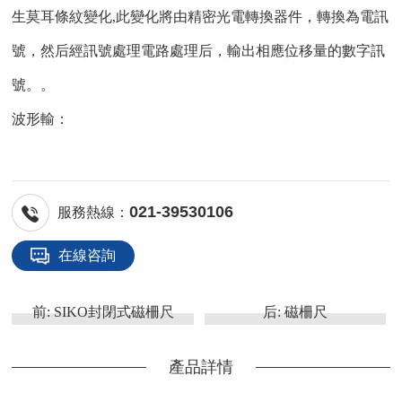
生莫耳條紋變化,此變化將由精密光電轉換器件，轉換為電訊
號，然后經訊號處理電路處理后，輸出相應位移量的數字訊
號。。
波形輸：
021-39530106
服務熱線：
在線咨詢
前:
SIKO封閉式磁柵尺
后:
磁柵尺
產品詳情