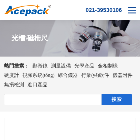
021-39530106
光柵\磁柵尺
熱門搜索：
顯微鏡
測量設備
光學產品
金相制樣
硬度計
視頻系統(tǒng)
綜合儀器
行業(yè)軟件
儀器附件
無損檢測
進口產品