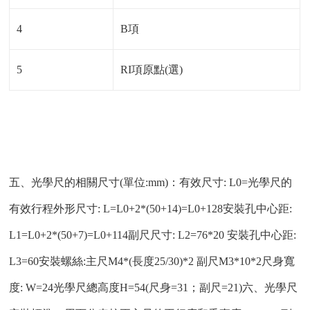
4
B項
5
RI項原點(選)
五、光學尺的相關尺寸(單位:mm)：有效尺寸: L0=光學尺的
有效行程外形尺寸: L=L0+2*(50+14)=L0+128安裝孔中心距:
L1=L0+2*(50+7)=L0+114副尺尺寸: L2=76*20 安裝孔中心距:
L3=60安裝螺絲:主尺M4*(長度25/30)*2 副尺M3*10*2尺身寬
度: W=24光學尺總高度H=54(尺身=31；副尺=21)六、光學尺