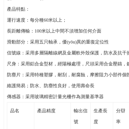
產品特點：
運行速度：每分種60米以上；
長距離傳輸：100米以上中間不須增加任何介面
滑動部分：采用五只軸承，優(yōu)異的重復定位性
信號線：采用多層隔離線網及金屬軟外殼保護，防水及抗干擾性
尺身：采用鋁合金型材，經陽極處理，尺頭采用合金壓鑄，鍍硬鉻
防塵片：采用特種塑膠，耐刮，耐腐蝕，摩擦阻力小部件個體化：
維護簡易；防水、防塵性良好，使用壽命長
傳感器：采用玻璃精密計量光柵作為測量基準器
品名
產品精度
輸出信
生產長
分辯
號
度
率