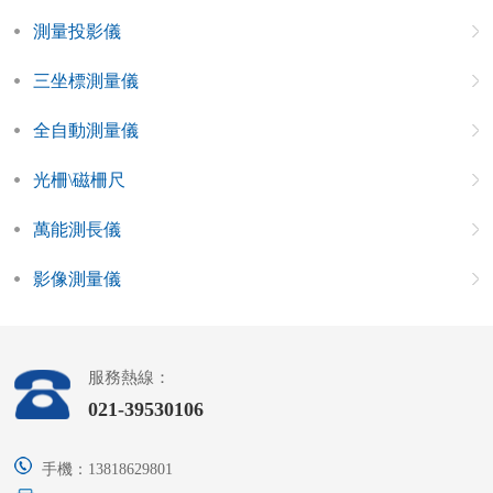
測量投影儀
三坐標測量儀
全自動測量儀
光柵\磁柵尺
萬能測長儀
影像測量儀
服務熱線：
021-39530106
手機：13818629801