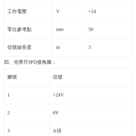
工作電壓
V
+24
零位參考點
mm
50
信號線長度
m
3
四、光學尺9PD接角圖：
腳號
信號
1
+24V
2
0V
3
A項