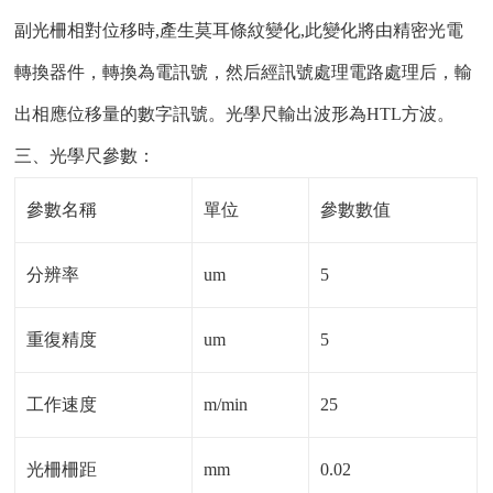
副光柵相對位移時,產生莫耳條紋變化,此變化將由精密光電
轉換器件，轉換為電訊號，然后經訊號處理電路處理后，輸
出相應位移量的數字訊號。光學尺輸出波形為HTL方波。
三、光學尺參數：
參數名稱
單位
參數數值
分辨率
um
5
重復精度
um
5
工作速度
m/min
25
光柵柵距
mm
0.02