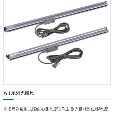
WT系列光柵尺
光柵尺
為透射式幅值光柵,其原理為主,副光柵相對位移時,產