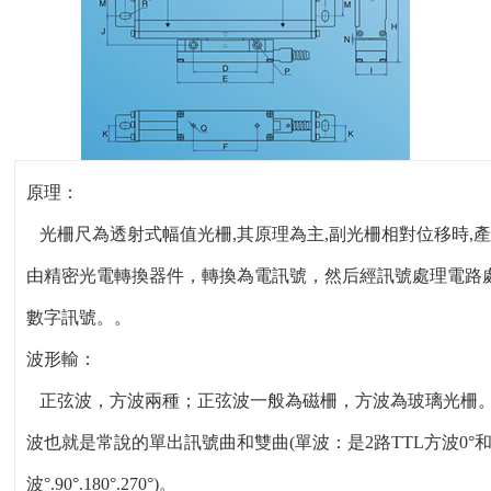
原理：
光柵尺
為透射式幅值光柵,其原理為主,副光柵相對位移時,
由精密光電轉換器件，轉換為電訊號，然后經訊號處理電路處
數字訊號。。
波形輸：
正弦波，方波兩種；正弦波一般為磁柵，方波為玻璃光柵
波也就是常說的單出訊號曲和雙曲(單波：是2路TTL方波0°和9
波°.90°.180°.270°)。