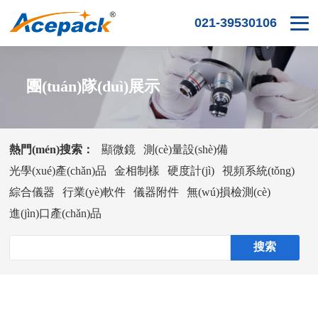
021-39530106
團(tuán)隊(duì)展示
熱門(mén)搜索：
顯微鏡
測(cè)量設(shè)備
光學(xué)產(chǎn)品
金相制樣
硬度計(jì)
視頻系統(tǒng)
綜合儀器
行業(yè)軟件
儀器附件
無(wú)損檢測(cè)
進(jìn)口產(chǎn)品