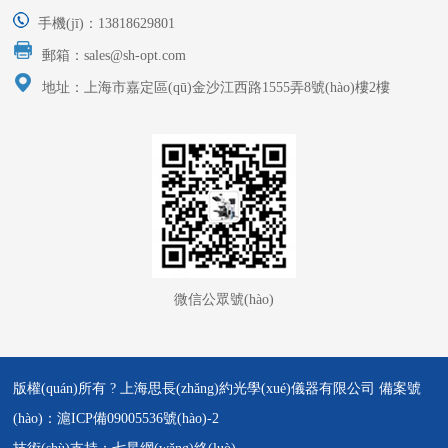
手機(jī)：13818629801
郵箱：sales@sh-opt.com
地址：上海市嘉定區(qū)金沙江西路1555弄8號(hào)樓2樓
微信公眾號(hào)
版權(quán)所有 ? 上海思長(zhǎng)約光學(xué)儀器有限公司 備案號
(hào)：
滬ICP備09005536號(hào)-2