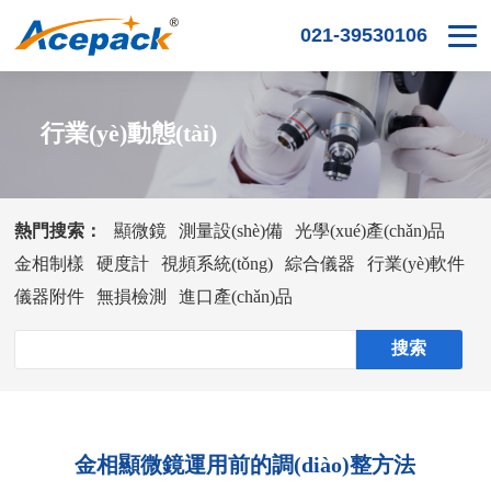
021-39530106
行業(yè)動態(tài)
熱門搜索：
顯微鏡
測量設(shè)備
光學(xué)產(chǎn)品
金相制樣
硬度計
視頻系統(tǒng)
綜合儀器
行業(yè)軟件
儀器附件
無損檢測
進口產(chǎn)品
金相顯微鏡運用前的調(diào)整方法