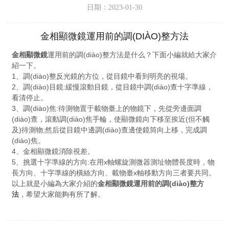
日期：2023-01-30
金相顯微鏡運用前的調(DIÀO)整方法
金相顯微鏡
運用前的調(diào)整方法是什么？下面小編就給大家介
紹一下。
1、調(diào)整反光鏡的方位，從目鏡中看到明亮的視場。
2、調(diào)目鏡:緩慢滾動目鏡，從目鏡中調(diào)查十字準線，
看清停止。
3、調(diào)焦:待測物置于載物臺上的物鏡下，先從旁邊面調
(diào)查，滾動調(diào)焦手輪，使顯微鏡向下移至挨近(但不觸
及)待測物;然后從目鏡中邊調(diào)查邊使鏡筒向上移，完成調
(diào)焦。
4、
金相顯微鏡
消除視差。
5、挑選十字準線的方向:在用x軸螺旋測微器測址物體長度時，物
長方向、十字準線的橫絲方向、載物臺x軸移動方向三者要共同。
以上就是小編為大家介紹的
金相顯微鏡運用前的調(diào)整方
法
，希望大家能夠有所了解。