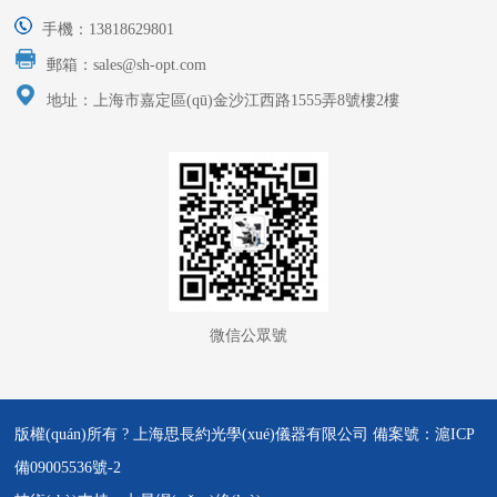
手機：13818629801
郵箱：sales@sh-opt.com
地址：上海市嘉定區(qū)金沙江西路1555弄8號樓2樓
微信公眾號
版權(quán)所有 ? 上海思長約光學(xué)儀器有限公司 備案號：
滬ICP
備09005536號-2