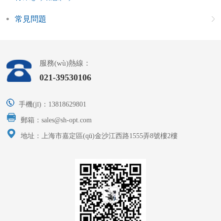
常見問題
服務(wù)熱線：
021-39530106
手機(jī)：13818629801
郵箱：sales@sh-opt.com
地址：上海市嘉定區(qū)金沙江西路1555弄8號樓2樓