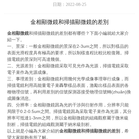
日期：2022-08-25
金相顯微鏡和掃描顯微鏡的差別
金相顯微鏡
和掃描顯微鏡的差別都有哪些？下面小編就給大家介
紹一下。
一、景深：一般金相顯微鏡的景深在2-3um之間，所以對樣品的
表面光滑程度具有極高的要求，所以制樣進程比較比較復雜。掃
描電鏡的景深則可高達幾個。
二、光源差別：金相顯微鏡采取可見光作為光源，掃描電鏡采取
電子束作為光源成像。
三、事理差別：金相顯微鏡利用幾何光學成像事理舉行成像，而
掃描電鏡利用高能量電子束轟擊樣品表面，激勵出樣品表面的各
種物理信號，再利用差別的信號探測器接受物理信號轉(zhuǎn)換
成圖像消息。
四、分辨率：金相顯微鏡因為光的干涉與衍射作用，分辨率只能
局限于0.2-0.5um之間。掃描電鏡因為采取電子束作為光源，其分
辨率可抵達1-3nm之間，所以金相顯微鏡的組織觀察屬于微米級
剖析，掃描電鏡的組織觀測屬于納米級剖析。
以上就是小編為大家介紹的
金相顯微鏡和掃描顯微鏡的差別
，希
望大家能夠有所了解。