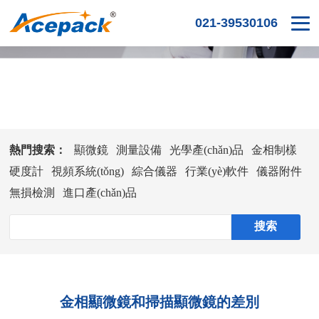
021-39530106
公司新聞
熱門搜索：
顯微鏡
測量設備
光學產(chǎn)品
金相制樣
硬度計
視頻系統(tǒng)
綜合儀器
行業(yè)軟件
儀器附件
無損檢測
進口產(chǎn)品
金相顯微鏡和掃描顯微鏡的差別